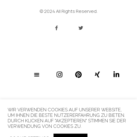
© 2024 All Rights Reserved.
F
T
A
W
C
I
E
T
B
T
O
E
O
R
MENÜ
K
-
F
I
P
X
L
N
I
I
I
S
N
N
N
T
T
G
K
A
E
E
G
R
D
WIR VERWENDEN COOKIES AUF UNSERER WEBSITE,
R
E
I
UM IHNEN DIE BESTE NUTZERERFAHRUNG ZU BIETEN.
A
S
N
DURCH KLICKEN AUF "AKZEPTIEREN" STIMMEN SIE DER
© 2024 I Nadine Wuchenauer
VERWENDUNG VON COOKIES ZU.
M
T
-
I