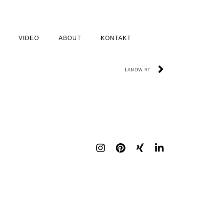
VIDEO
ABOUT
KONTAKT
NÄCHSTE
LANDWIRT
I
P
X
L
N
I
I
I
S
N
N
N
T
T
G
K
A
E
E
G
R
D
R
E
I
A
S
N